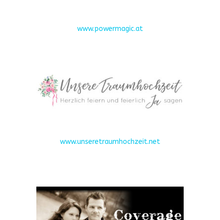
www.powermagic.at
www.unseretraumhochzeit.net