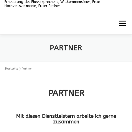
Erneuerung des Eheversprechens, Willkommensfeier, Freie
Zum
Hochzeitszermonie, Freier Redner
Inhalt
springen
Menü
HOME
ANGEBOTE
ÜBER MICH
GALERIE
PARTNER
REFERENZEN
KONTAKT
PARTNER
Startseite
»
Partner
PARTNER
Mit diesen Dienstleistern arbeite ich gerne
zusammen